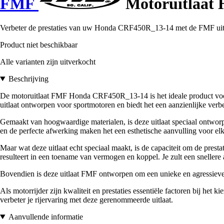
FMF
Motoruitlaat
Verbeter de prestaties van uw Honda CRF450R_13-14 met de FMF uitla
Product niet beschikbaar
Alle varianten zijn uitverkocht
Beschrijving
De motoruitlaat FMF Honda CRF450R_13-14 is het ideale product voor e
uitlaat ontworpen voor sportmotoren en biedt het een aanzienlijke verbe
Gemaakt van hoogwaardige materialen, is deze uitlaat speciaal ontwor
en de perfecte afwerking maken het een esthetische aanvulling voor el
Maar wat deze uitlaat echt speciaal maakt, is de capaciteit om de prest
resulteert in een toename van vermogen en koppel. Je zult een snellere 
Bovendien is deze uitlaat FMF ontworpen om een unieke en agressieve ge
Als motorrijder zijn kwaliteit en prestaties essentiële factoren bij he
verbeter je rijervaring met deze gerenommeerde uitlaat.
Aanvullende informatie