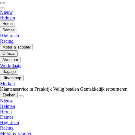
Nieuw
Helmen
Heren
Dames
High-tech
Racing
Motor & scooter
Offroad
Avontuur
Werkplaats
Bagage
Uitverkoop
Merken
Klantenservice in Frankrijk
Veilig betalen
Gemakkelijk retourneren
Zoeken
Nieuw
Helmen
Heren
Dames
High-tech
Racing
Motor & scooter