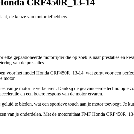
 Honda CRF450R_13-14
at, de keuze van motorliefhebbers.
lke gepassioneerde motorrijder die op zoek is naar prestaties en kwa
tering van de prestaties.
pen voor het model Honda CRF450R_13-14, wat zorgt voor een perfecte c
ke motor.
aties van je motor te verbeteren. Dankzij de geavanceerde technologie z
acceleratie en een betere respons van de motor ervaren.
luid te bieden, wat een sportieve touch aan je motor toevoegt. Je kunt 
t kiezen van je onderdelen. Met de motoruitlaat FMF Honda CRF450R_13-14