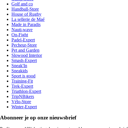
Golf and co
Handball-Store
House of Rugby
La sellerie de Maé
Made in Paradis
Nauti-wave
On-Fight
Padel-Expert
Pecheur-Store
Pet and Garden
Slowood Interior
Smash-Expert
Sneak'In
Sneakids
Sport is good
Training-Fit
Trek-Expert
Triathlon-Expert
TripNBikers
Vélo-Store
Winter-Expert
Abonneer je op onze nieuwsbrief