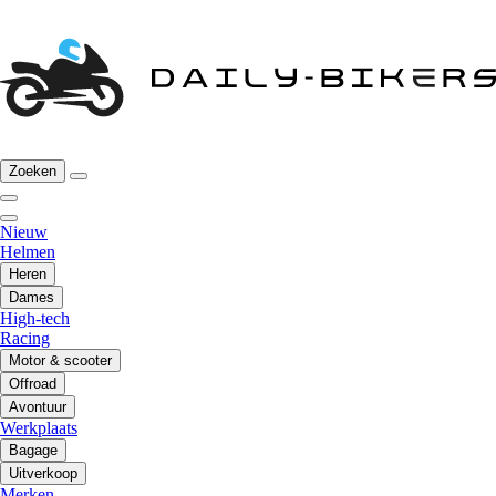
Zoeken
Nieuw
Helmen
Heren
Dames
High-tech
Racing
Motor & scooter
Offroad
Avontuur
Werkplaats
Bagage
Uitverkoop
Merken