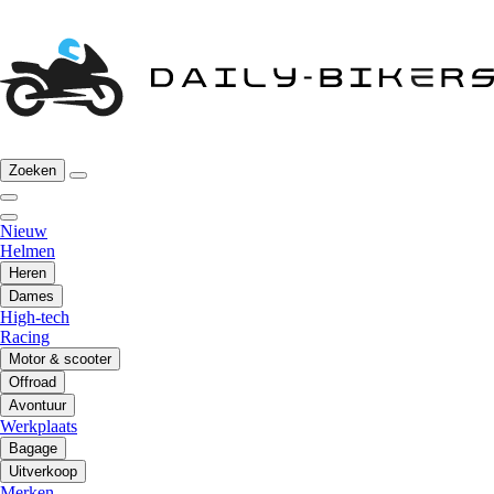
Zoeken
Nieuw
Helmen
Heren
Dames
High-tech
Racing
Motor & scooter
Offroad
Avontuur
Werkplaats
Bagage
Uitverkoop
Merken