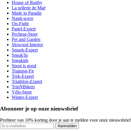
House of Rugby
La sellerie de Maé
Made in Paradis
Nauti-wave
On-Fight
Padel-Expert
Pecheur-Store
Pet and Garden
Slowood Interior
Smash-Expert
Sneak'In
Sneakids
Sport is good
Training-Fit
Trek-Expert
Triathlon-Expert
TripNBikers
Vélo-Store
Winter-Expert
Abonneer je op onze nieuwsbrief
Profiteer van 10% korting door je aan te melden voor onze nieuwsbrief
Aanmelden