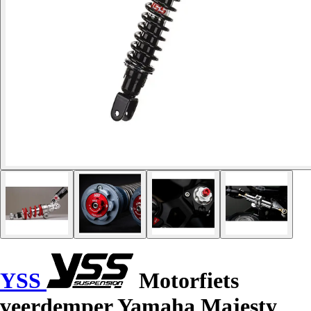
YSS
Motorfiets
veerdemper Yamaha Majesty