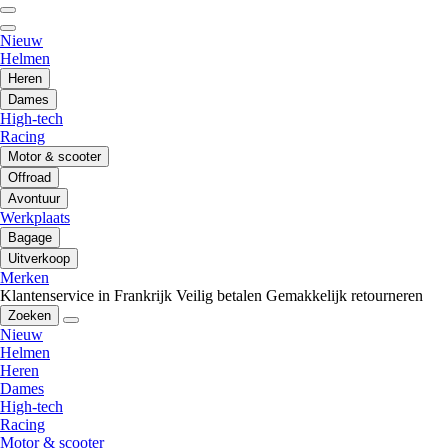
Nieuw
Helmen
Heren
Dames
High-tech
Racing
Motor & scooter
Offroad
Avontuur
Werkplaats
Bagage
Uitverkoop
Merken
Klantenservice in Frankrijk
Veilig betalen
Gemakkelijk retourneren
Zoeken
Nieuw
Helmen
Heren
Dames
High-tech
Racing
Motor & scooter