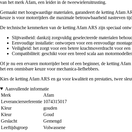
van het merk Afam, een leider in de tweewieleruitrusting.
Gemaakt met hoogwaardige materialen, garandeert de ketting Afam AR
keuze is voor motorrijders die maximale betrouwbaarheid nastreven tijd
De technische kenmerken van de ketting Afam ARS zijn speciaal ontwikk
Slijtvastheid: dankzij zorgvuldig geselecteerde materialen behoudt
Eenvoudige installatie: ontworpen voor een eenvoudige montage,
Veiligheid: het zorgt voor een betere krachtsoverdracht voor een st
Compatibiliteit: geschikt voor een breed scala aan motormodellen
Of je nu een ervaren motorrijder bent of een beginner, de ketting Afa
het een onmisbare keuze voor mechanica-liefhebbers.
Kies de ketting Afam ARS en ga voor kwaliteit en prestaties, twee sleu
Aanvullende informatie
Merk
Afam
Leveranciersreferentie
1074315017
Kleur
gouden
Kleur
Goud
Geslacht
Gemengd
Leeftijdsgroep
Volwassene