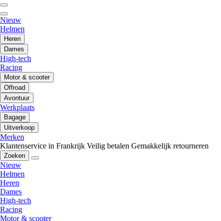
Nieuw
Helmen
Heren
Dames
High-tech
Racing
Motor & scooter
Offroad
Avontuur
Werkplaats
Bagage
Uitverkoop
Merken
Klantenservice in Frankrijk
Veilig betalen
Gemakkelijk retourneren
Zoeken
Nieuw
Helmen
Heren
Dames
High-tech
Racing
Motor & scooter