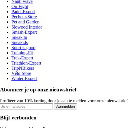
Nauti-wave
On-Fight
Padel-Expert
Pecheur-Store
Pet and Garden
Slowood Interior
Smash-Expert
Sneak'In
Sneakids
Sport is good
Training-Fit
Trek-Expert
Triathlon-Expert
TripNBikers
Vélo-Store
Winter-Expert
Abonneer je op onze nieuwsbrief
Profiteer van 10% korting door je aan te melden voor onze nieuwsbrief
Aanmelden
Blijf verbonden