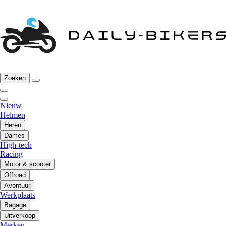
Zoeken
Nieuw
Helmen
Heren
Dames
High-tech
Racing
Motor & scooter
Offroad
Avontuur
Werkplaats
Bagage
Uitverkoop
Merken