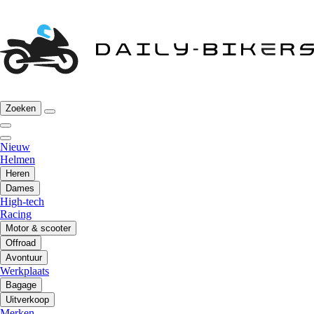
Zoeken
Nieuw
Helmen
Heren
Dames
High-tech
Racing
Motor & scooter
Offroad
Avontuur
Werkplaats
Bagage
Uitverkoop
Merken