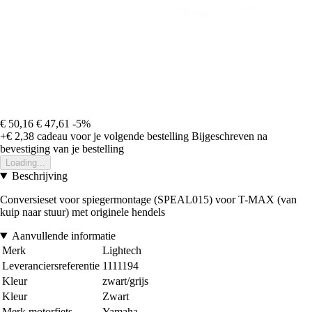
€ 50,16
€ 47,61
-5%
+€ 2,38
cadeau voor je volgende bestelling
Bijgeschreven na
bevestiging van je bestelling
Loading...
Beschrijving
Conversieset voor spiegermontage (SPEAL015) voor T-MAX (van
kuip naar stuur) met originele hendels
Aanvullende informatie
Merk
Lightech
Leveranciersreferentie
1111194
Kleur
zwart/grijs
Kleur
Zwart
Merk motorfiets
Yamaha