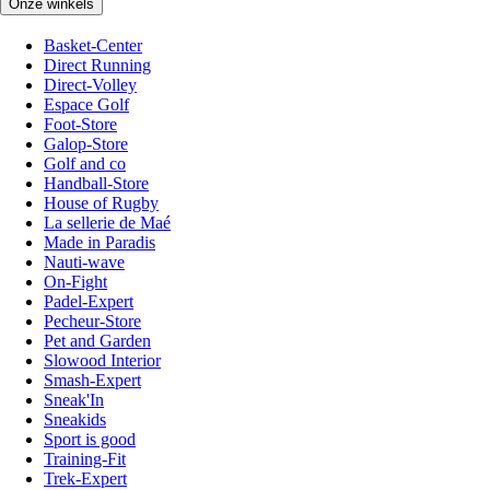
Onze winkels
Basket-Center
Direct Running
Direct-Volley
Espace Golf
Foot-Store
Galop-Store
Golf and co
Handball-Store
House of Rugby
La sellerie de Maé
Made in Paradis
Nauti-wave
On-Fight
Padel-Expert
Pecheur-Store
Pet and Garden
Slowood Interior
Smash-Expert
Sneak'In
Sneakids
Sport is good
Training-Fit
Trek-Expert