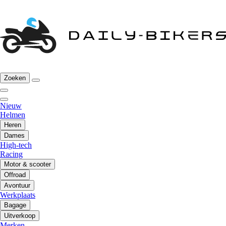
Zoeken
Nieuw
Helmen
Heren
Dames
High-tech
Racing
Motor & scooter
Offroad
Avontuur
Werkplaats
Bagage
Uitverkoop
Merken