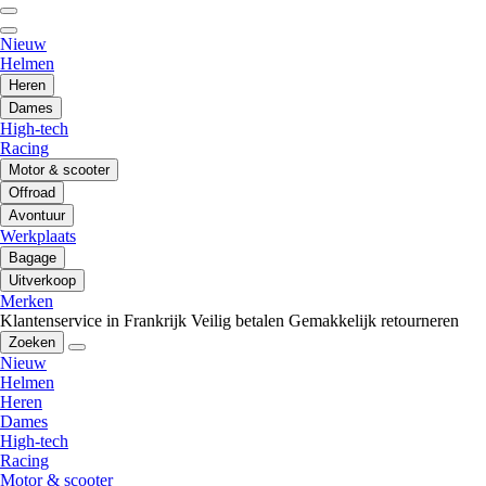
Nieuw
Helmen
Heren
Dames
High-tech
Racing
Motor & scooter
Offroad
Avontuur
Werkplaats
Bagage
Uitverkoop
Merken
Klantenservice in Frankrijk
Veilig betalen
Gemakkelijk retourneren
Zoeken
Nieuw
Helmen
Heren
Dames
High-tech
Racing
Motor & scooter