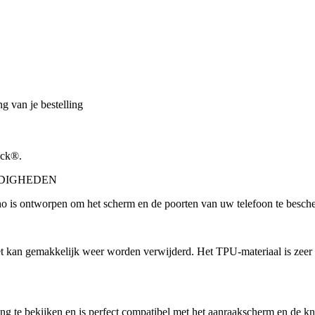
g van je bestelling
ock®.
DIGHEDEN
s ontworpen om het scherm en de poorten van uw telefoon te bescher
het kan gemakkelijk weer worden verwijderd. Het TPU-materiaal is zeer s
g te bekijken en is perfect compatibel met het aanraakscherm en de k