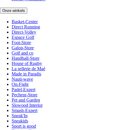
Onze winkels
Basket-Center
Direct Running
Direct-Volley
Espace Golf
Foot-Store
Galop-Store
Golf and co
Handball-Store
House of Rugby
La sellerie de Maé
Made in Paradis
Nauti-wave
On-Fight
Padel-Expert
Pecheur-Store
Pet and Garden
Slowood Interior
Smash-Expert
Sneak'In
Sneakids
Sport is good