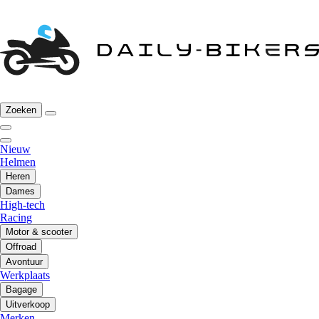
Zoeken
Nieuw
Helmen
Heren
Dames
High-tech
Racing
Motor & scooter
Offroad
Avontuur
Werkplaats
Bagage
Uitverkoop
Merken