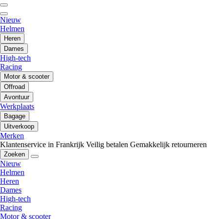
Nieuw
Helmen
Heren
Dames
High-tech
Racing
Motor & scooter
Offroad
Avontuur
Werkplaats
Bagage
Uitverkoop
Merken
Klantenservice in Frankrijk
Veilig betalen
Gemakkelijk retourneren
Zoeken
Nieuw
Helmen
Heren
Dames
High-tech
Racing
Motor & scooter