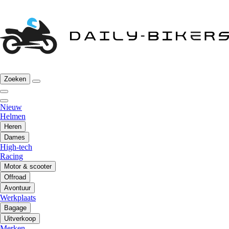
Zoeken
Nieuw
Helmen
Heren
Dames
High-tech
Racing
Motor & scooter
Offroad
Avontuur
Werkplaats
Bagage
Uitverkoop
Merken