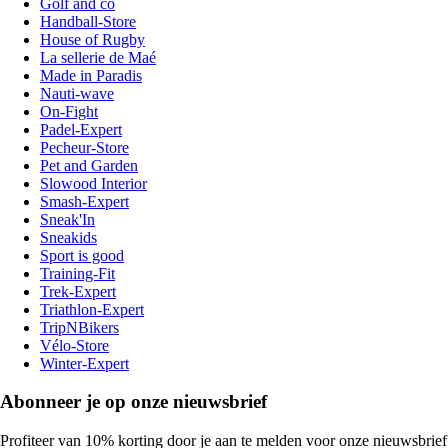
Golf and co
Handball-Store
House of Rugby
La sellerie de Maé
Made in Paradis
Nauti-wave
On-Fight
Padel-Expert
Pecheur-Store
Pet and Garden
Slowood Interior
Smash-Expert
Sneak'In
Sneakids
Sport is good
Training-Fit
Trek-Expert
Triathlon-Expert
TripNBikers
Vélo-Store
Winter-Expert
Abonneer je op onze nieuwsbrief
Profiteer van 10% korting door je aan te melden voor onze nieuwsbrief