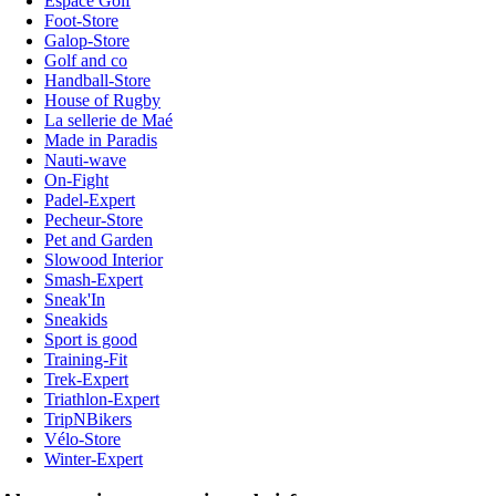
Espace Golf
Foot-Store
Galop-Store
Golf and co
Handball-Store
House of Rugby
La sellerie de Maé
Made in Paradis
Nauti-wave
On-Fight
Padel-Expert
Pecheur-Store
Pet and Garden
Slowood Interior
Smash-Expert
Sneak'In
Sneakids
Sport is good
Training-Fit
Trek-Expert
Triathlon-Expert
TripNBikers
Vélo-Store
Winter-Expert