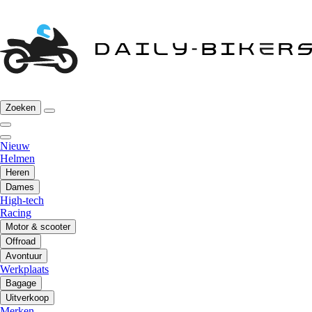
Zoeken
Nieuw
Helmen
Heren
Dames
High-tech
Racing
Motor & scooter
Offroad
Avontuur
Werkplaats
Bagage
Uitverkoop
Merken