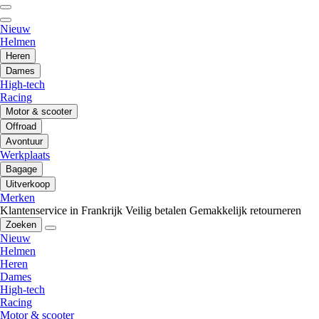
Nieuw
Helmen
Heren
Dames
High-tech
Racing
Motor & scooter
Offroad
Avontuur
Werkplaats
Bagage
Uitverkoop
Merken
Klantenservice in Frankrijk
Veilig betalen
Gemakkelijk retourneren
Zoeken
Nieuw
Helmen
Heren
Dames
High-tech
Racing
Motor & scooter