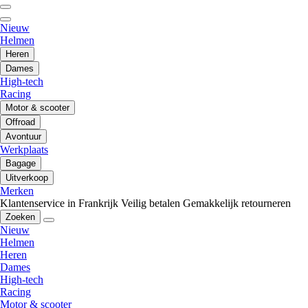
Nieuw
Helmen
Heren
Dames
High-tech
Racing
Motor & scooter
Offroad
Avontuur
Werkplaats
Bagage
Uitverkoop
Merken
Klantenservice in Frankrijk
Veilig betalen
Gemakkelijk retourneren
Zoeken
Nieuw
Helmen
Heren
Dames
High-tech
Racing
Motor & scooter