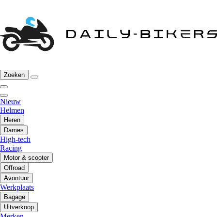
Zoeken
Nieuw
Helmen
Heren
Dames
High-tech
Racing
Motor & scooter
Offroad
Avontuur
Werkplaats
Bagage
Uitverkoop
Merken