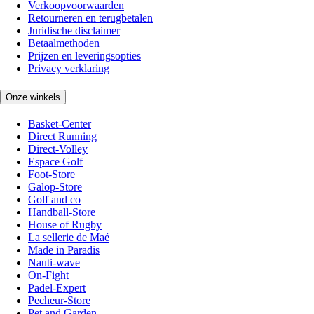
Verkoopvoorwaarden
Retourneren en terugbetalen
Juridische disclaimer
Betaalmethoden
Prijzen en leveringsopties
Privacy verklaring
Onze winkels
Basket-Center
Direct Running
Direct-Volley
Espace Golf
Foot-Store
Galop-Store
Golf and co
Handball-Store
House of Rugby
La sellerie de Maé
Made in Paradis
Nauti-wave
On-Fight
Padel-Expert
Pecheur-Store
Pet and Garden