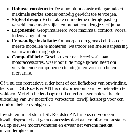
Robuste constructie:
De aluminium constructie garandeert
maximale sterkte zonder onnodig gewicht toe te voegen.
Stijlvol design:
Het strakke en moderne uiterlijk past bij
verschillende motorstijlen en brengt een vleugje verfijning.
Ergonomie:
Geoptimaliseerd voor maximaal comfort, vooral
tijdens lange ritten.
Eenvoudige installatie:
Ontworpen om gemakkelijk op de
meeste modellen te monteren, waardoor een snelle aanpassing
van uw motor mogelijk is.
Compatibiliteit:
Geschikt voor een breed scala aan
motoraccessoires, waardoor u de mogelijkheid heeft om
verschillende componenten te integreren voor een betere
rijervaring.
Of u nu een recreatieve rijder bent of een liefhebber van opwinding,
het stuur LSL Roadster AN1 is ontworpen om aan uw behoeften te
voldoen. Met zijn hedendaagse stijl en gebruiksgemak zal het de
uitstraling van uw motorfiets verbeteren, terwijl het zorgt voor een
comfortabele en veilige rit.
Investeren in het stuur LSL Roadster AN1 is kiezen voor een
kwaliteitsproduct dat geen concessies doet aan comfort en prestaties.
Ga op nieuwe motoravonturen en ervaar het verschil met dit
uitzonderlijke stuur.