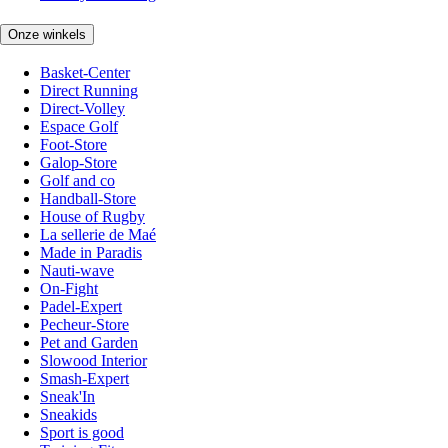
Onze winkels
Basket-Center
Direct Running
Direct-Volley
Espace Golf
Foot-Store
Galop-Store
Golf and co
Handball-Store
House of Rugby
La sellerie de Maé
Made in Paradis
Nauti-wave
On-Fight
Padel-Expert
Pecheur-Store
Pet and Garden
Slowood Interior
Smash-Expert
Sneak'In
Sneakids
Sport is good