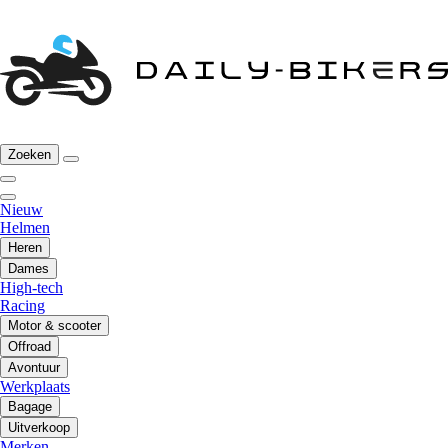
Zoeken
Nieuw
Helmen
Heren
Dames
High-tech
Racing
Motor & scooter
Offroad
Avontuur
Werkplaats
Bagage
Uitverkoop
Merken