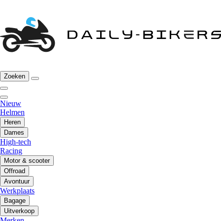
Zoeken
Nieuw
Helmen
Heren
Dames
High-tech
Racing
Motor & scooter
Offroad
Avontuur
Werkplaats
Bagage
Uitverkoop
Merken