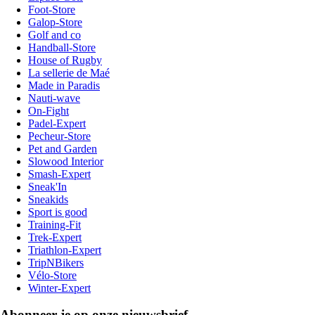
Foot-Store
Galop-Store
Golf and co
Handball-Store
House of Rugby
La sellerie de Maé
Made in Paradis
Nauti-wave
On-Fight
Padel-Expert
Pecheur-Store
Pet and Garden
Slowood Interior
Smash-Expert
Sneak'In
Sneakids
Sport is good
Training-Fit
Trek-Expert
Triathlon-Expert
TripNBikers
Vélo-Store
Winter-Expert
Abonneer je op onze nieuwsbrief