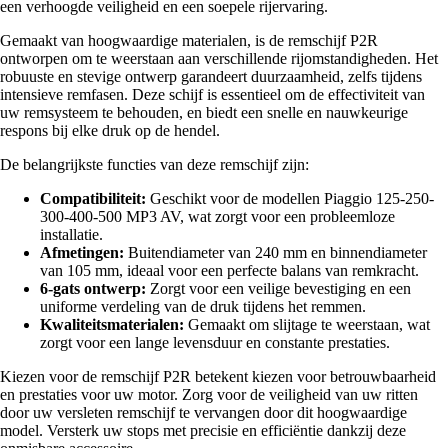
een verhoogde veiligheid en een soepele rijervaring.
Gemaakt van hoogwaardige materialen, is de remschijf P2R
ontworpen om te weerstaan aan verschillende rijomstandigheden. Het
robuuste en stevige ontwerp garandeert duurzaamheid, zelfs tijdens
intensieve remfasen. Deze schijf is essentieel om de effectiviteit van
uw remsysteem te behouden, en biedt een snelle en nauwkeurige
respons bij elke druk op de hendel.
De belangrijkste functies van deze remschijf zijn:
Compatibiliteit:
Geschikt voor de modellen Piaggio 125-250-
300-400-500 MP3 AV, wat zorgt voor een probleemloze
installatie.
Afmetingen:
Buitendiameter van 240 mm en binnendiameter
van 105 mm, ideaal voor een perfecte balans van remkracht.
6-gats ontwerp:
Zorgt voor een veilige bevestiging en een
uniforme verdeling van de druk tijdens het remmen.
Kwaliteitsmaterialen:
Gemaakt om slijtage te weerstaan, wat
zorgt voor een lange levensduur en constante prestaties.
Kiezen voor de remschijf P2R betekent kiezen voor betrouwbaarheid
en prestaties voor uw motor. Zorg voor de veiligheid van uw ritten
door uw versleten remschijf te vervangen door dit hoogwaardige
model. Versterk uw stops met precisie en efficiëntie dankzij deze