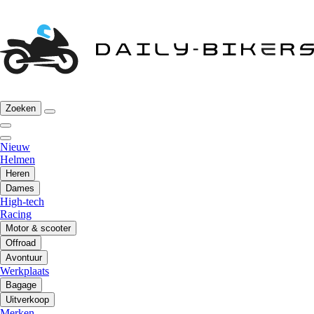
Zoeken
Nieuw
Helmen
Heren
Dames
High-tech
Racing
Motor & scooter
Offroad
Avontuur
Werkplaats
Bagage
Uitverkoop
Merken