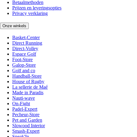
Betaalmethoden
Prijzen en leveringsopties
Privacy verklaring
Onze winkels
Basket-Center
Direct Running
Direct-Volley
Espace Golf
Foot-Store
Galop-Store
Golf and co
Handball-Store
House of Rugby
La sellerie de Maé
Made in Paradis
Nauti-wave
On-Fight
Padel-Expert
Pecheur-Store
Pet and Garden
Slowood Interior
Smash-Expert
Sneak'In