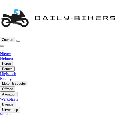
Zoeken
Nieuw
Helmen
Heren
Dames
High-tech
Racing
Motor & scooter
Offroad
Avontuur
Werkplaats
Bagage
Uitverkoop
Merken