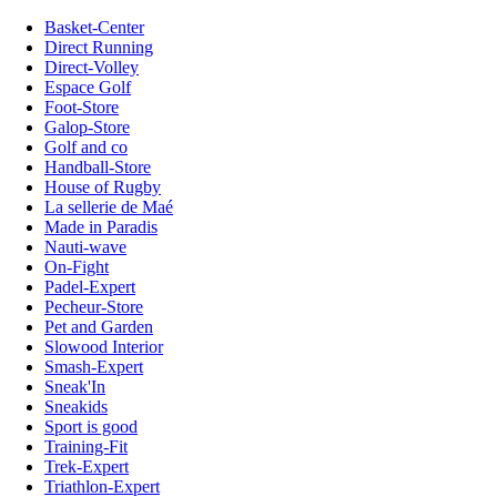
Basket-Center
Direct Running
Direct-Volley
Espace Golf
Foot-Store
Galop-Store
Golf and co
Handball-Store
House of Rugby
La sellerie de Maé
Made in Paradis
Nauti-wave
On-Fight
Padel-Expert
Pecheur-Store
Pet and Garden
Slowood Interior
Smash-Expert
Sneak'In
Sneakids
Sport is good
Training-Fit
Trek-Expert
Triathlon-Expert