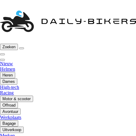
Zoeken
Nieuw
Helmen
Heren
Dames
High-tech
Racing
Motor & scooter
Offroad
Avontuur
Werkplaats
Bagage
Uitverkoop
Merken