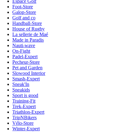
Espace Golf
Foot-Store
Galop-Store
Golf and co
Handball-Store
House of Rugby
La sellerie de Maé
Made in Paradis
Nauti-wave
On-Fight
Padel-Expert
Pecheur-Store
Pet and Garden
Slowood Interior
Smash-Expert
Sneak'In
Sneakids
Sport is good
Training-Fit
Trek-Expert
Triathlon-Expert
TripNBikers
Vélo-Store
Winter-Expert