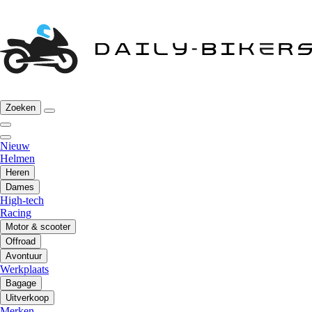
Zoeken
Nieuw
Helmen
Heren
Dames
High-tech
Racing
Motor & scooter
Offroad
Avontuur
Werkplaats
Bagage
Uitverkoop
Merken