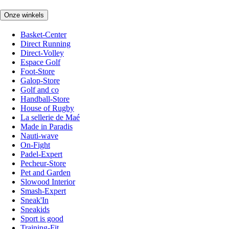
Onze winkels
Basket-Center
Direct Running
Direct-Volley
Espace Golf
Foot-Store
Galop-Store
Golf and co
Handball-Store
House of Rugby
La sellerie de Maé
Made in Paradis
Nauti-wave
On-Fight
Padel-Expert
Pecheur-Store
Pet and Garden
Slowood Interior
Smash-Expert
Sneak'In
Sneakids
Sport is good
Training-Fit