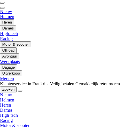
Nieuw
Helmen
Heren
Dames
High-tech
Racing
Motor & scooter
Offroad
Avontuur
Werkplaats
Bagage
Uitverkoop
Merken
Klantenservice in Frankrijk
Veilig betalen
Gemakkelijk retourneren
Zoeken
Nieuw
Helmen
Heren
Dames
High-tech
Racing
Motor & scooter