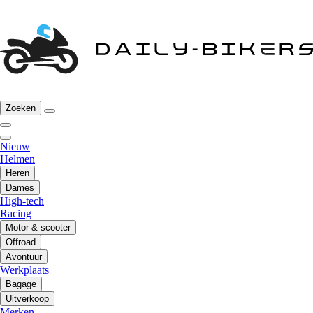
Zoeken
Nieuw
Helmen
Heren
Dames
High-tech
Racing
Motor & scooter
Offroad
Avontuur
Werkplaats
Bagage
Uitverkoop
Merken