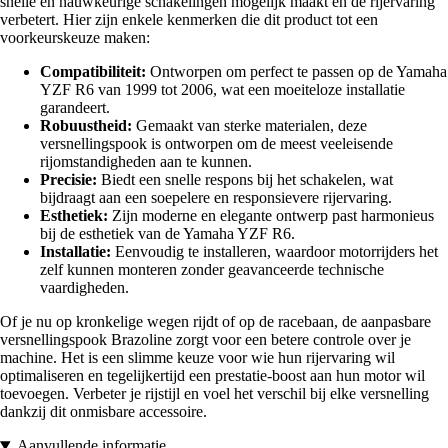
snelle en nauwkeurige schakelingen mogelijk maakt en de rijervaring
verbetert. Hier zijn enkele kenmerken die dit product tot een
voorkeurskeuze maken:
Compatibiliteit:
Ontworpen om perfect te passen op de Yamaha
YZF R6 van 1999 tot 2006, wat een moeiteloze installatie
garandeert.
Robuustheid:
Gemaakt van sterke materialen, deze
versnellingspook is ontworpen om de meest veeleisende
rijomstandigheden aan te kunnen.
Precisie:
Biedt een snelle respons bij het schakelen, wat
bijdraagt aan een soepelere en responsievere rijervaring.
Esthetiek:
Zijn moderne en elegante ontwerp past harmonieus
bij de esthetiek van de Yamaha YZF R6.
Installatie:
Eenvoudig te installeren, waardoor motorrijders het
zelf kunnen monteren zonder geavanceerde technische
vaardigheden.
Of je nu op kronkelige wegen rijdt of op de racebaan, de aanpasbare
versnellingspook Brazoline zorgt voor een betere controle over je
machine. Het is een slimme keuze voor wie hun rijervaring wil
optimaliseren en tegelijkertijd een prestatie-boost aan hun motor wil
toevoegen. Verbeter je rijstijl en voel het verschil bij elke versnelling
dankzij dit onmisbare accessoire.
Aanvullende informatie