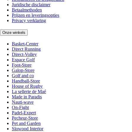
Juridische disclaimer
Betaalmethoden
Prijzen en leveringsopties
Privacy verklaring
Onze winkels
Basket-Center
Direct Running
Direct-Volley
Espace Golf
Foot-Store
Galop-Store
Golf and co
Handball-Store
House of Rugby
La sellerie de Maé
Made in Paradis
Nauti-wave
On-Fight
Padel-Expert
Pecheur-Store
Pet and Garden
Slowood Interior