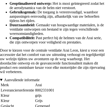
Geoptimaliseerd ontwerp:
Het is mooi geïntegreerd zodat het
de aerodynamica van de helm niet verstoort.
Gebruiksgemak:
De toegang is vereenvoudigd, waardoor
aanpassingen eenvoudig zijn, afhankelijk van uw behoeften
tijdens het rijden.
Duurzaamheid:
Gemaakt van hoogwaardige materialen, is de
ventilatie ontworpen om bestand te zijn tegen verschillende
weersomstandigheden.
Compatibiliteit:
Past perfect bij de helmen van de Arai serie,
die zijn ontworpen voor veiligheid en prestaties.
Door te kiezen voor de centrale ventilatie Arai Leon, kiest u voor een
accessoire dat het comfort van uw uitrusting verhoogt en tegelijkertijd
uw welzijn tijdens uw avonturen op de weg waarborgt. Het
doordachte ontwerp en de geavanceerde functionaliteit maken dit
product een onmisbare keuze voor elke motorrijder die zijn rijervaring
wil verbeteren.
Aanvullende informatie
Merk
Arai
Leveranciersreferentie
8002331001
Kleur
grijs
Kleur
Grijs
Geslacht
Gemengd