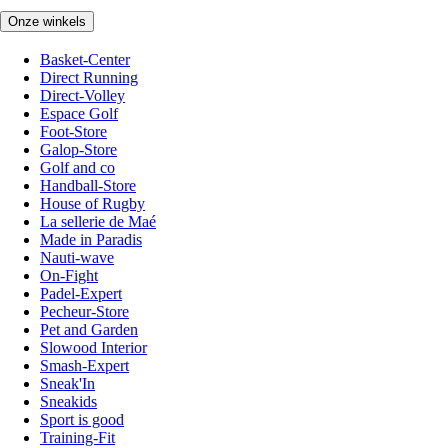
Onze winkels
Basket-Center
Direct Running
Direct-Volley
Espace Golf
Foot-Store
Galop-Store
Golf and co
Handball-Store
House of Rugby
La sellerie de Maé
Made in Paradis
Nauti-wave
On-Fight
Padel-Expert
Pecheur-Store
Pet and Garden
Slowood Interior
Smash-Expert
Sneak'In
Sneakids
Sport is good
Training-Fit