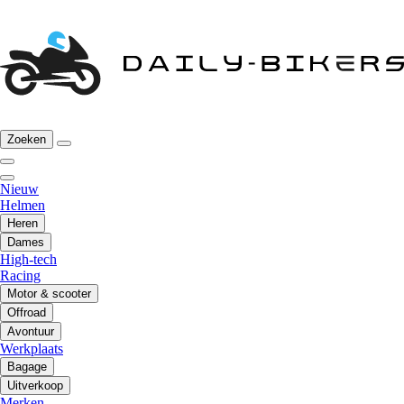
Zoeken
Nieuw
Helmen
Heren
Dames
High-tech
Racing
Motor & scooter
Offroad
Avontuur
Werkplaats
Bagage
Uitverkoop
Merken