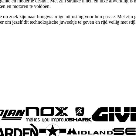
egante en moderne design. Met zijn strakke lijnen en luxe afwerking is 
aken en motoren te voldoen.
ie op zoek zijn naar hoogwaardige uitrusting voor hun passie. Met zij
 om jezelf dit technologische juweeltje te geven en rijd veilig met stijl