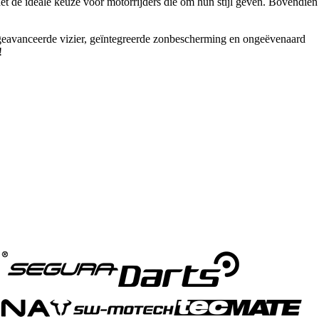
het de ideale keuze voor motorrijders die om hun stijl geven. Bovendien
n geavanceerde vizier, geïntegreerde zonbescherming en ongeëvenaard
!