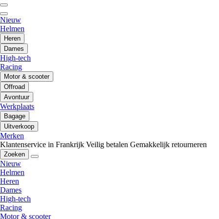
Nieuw
Helmen
Heren
Dames
High-tech
Racing
Motor & scooter
Offroad
Avontuur
Werkplaats
Bagage
Uitverkoop
Merken
Klantenservice in Frankrijk
Veilig betalen
Gemakkelijk retourneren
Zoeken
Nieuw
Helmen
Heren
Dames
High-tech
Racing
Motor & scooter