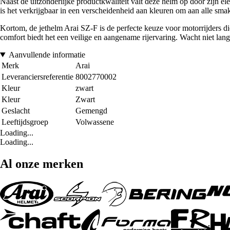
Naast de uitzonderlijke productkwaliteit valt deze helm op door zijn el
is het verkrijgbaar in een verscheidenheid aan kleuren om aan alle sm
Kortom, de jethelm Arai SZ-F is de perfecte keuze voor motorrijders d
comfort biedt het een veilige en aangename rijervaring. Wacht niet langer
Aanvullende informatie
Merk
Arai
Leveranciersreferentie
8002770002
Kleur
zwart
Kleur
Zwart
Geslacht
Gemengd
Leeftijdsgroep
Volwassene
Loading...
Loading...
Al onze merken