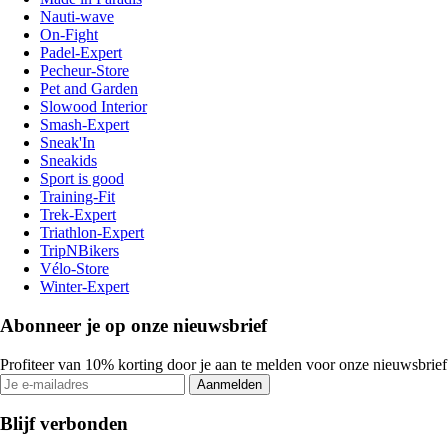
Nauti-wave
On-Fight
Padel-Expert
Pecheur-Store
Pet and Garden
Slowood Interior
Smash-Expert
Sneak'In
Sneakids
Sport is good
Training-Fit
Trek-Expert
Triathlon-Expert
TripNBikers
Vélo-Store
Winter-Expert
Abonneer je op onze nieuwsbrief
Profiteer van 10% korting door je aan te melden voor onze nieuwsbrief
Aanmelden
Blijf verbonden