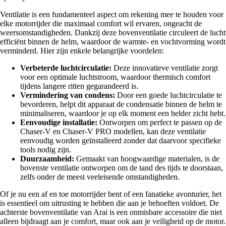
Ventilatie is een fundamenteel aspect om rekening mee te houden voor
elke motorrijder die maximaal comfort wil ervaren, ongeacht de
weersomstandigheden. Dankzij deze bovenventilatie circuleert de lucht
efficiënt binnen de helm, waardoor de warmte- en vochtvorming wordt
verminderd. Hier zijn enkele belangrijke voordelen:
Verbeterde luchtcirculatie:
Deze innovatieve ventilatie zorgt
voor een optimale luchtstroom, waardoor thermisch comfort
tijdens langere ritten gegarandeerd is.
Vermindering van condens:
Door een goede luchtcirculatie te
bevorderen, helpt dit apparaat de condensatie binnen de helm te
minimaliseren, waardoor je op elk moment een helder zicht hebt.
Eenvoudige installatie:
Ontworpen om perfect te passen op de
Chaser-V en Chaser-V PRO modellen, kan deze ventilatie
eenvoudig worden geïnstalleerd zonder dat daarvoor specifieke
tools nodig zijn.
Duurzaamheid:
Gemaakt van hoogwaardige materialen, is de
bovenste ventilatie ontworpen om de tand des tijds te doorstaan,
zelfs onder de meest veeleisende omstandigheden.
Of je nu een af en toe motorrijder bent of een fanatieke avonturier, het
is essentieel om uitrusting te hebben die aan je behoeften voldoet. De
achterste bovenventilatie van Arai is een onmisbare accessoire die niet
alleen bijdraagt aan je comfort, maar ook aan je veiligheid op de motor.