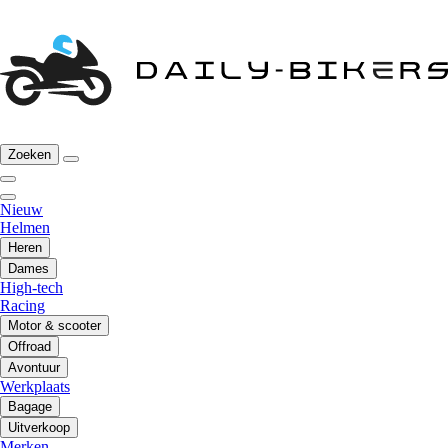
Zoeken
Nieuw
Helmen
Heren
Dames
High-tech
Racing
Motor & scooter
Offroad
Avontuur
Werkplaats
Bagage
Uitverkoop
Merken