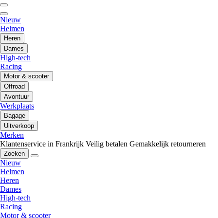
Nieuw
Helmen
Heren
Dames
High-tech
Racing
Motor & scooter
Offroad
Avontuur
Werkplaats
Bagage
Uitverkoop
Merken
Klantenservice in Frankrijk
Veilig betalen
Gemakkelijk retourneren
Zoeken
Nieuw
Helmen
Heren
Dames
High-tech
Racing
Motor & scooter