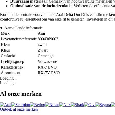
Duurzaam materiaal:
Gemaakt van hoogwaardige materialen voo
Optimalisatie van de luchtcirculatie:
Verbetert de efficiëntie van
Kortom, de centrale voorventilatie Arai Delta Duct-5 is een slimme keuz
comfortniveau, essentieel om van elke rit te genieten. Investeren in dit
Aanvullende informatie
Merk
Arai
Leveranciersreferentie
8004369003
Kleur
zwart
Kleur
Zwart
Geslacht
Gemengd
Leeftijdsgroep
Volwassene
Karakteristiek
RX-7 EVO
Assortiment
RX-7V EVO
Loading...
Loading...
Al onze merken
Ontdek al onze merken