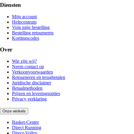
Diensten
Mijn account
Helpcentrum
Volg mijn bestelling
Bestelling retourneren
Kortingscodes
Over
Wie zijn wij?
Neem contact op
Verkoopvoorwaarden
Retourneren en terugbetalen
Juridische disclaimer
Betaalmethoden
Prijzen en leveringsopties
Privacy verklaring
Onze winkels
Basket-Center
Direct Running
Direct-Volley