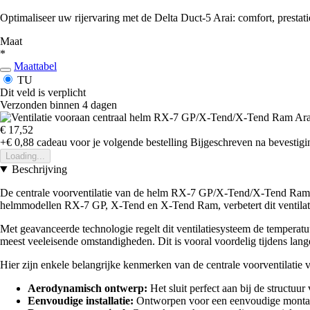
Optimaliseer uw rijervaring met de Delta Duct-5 Arai: comfort, prestatie
Maat
*
Maattabel
TU
Dit veld is verplicht
Verzonden binnen 4 dagen
€ 17,52
+€ 0,88
cadeau voor je volgende bestelling
Bijgeschreven na bevestigin
Loading...
Beschrijving
De centrale voorventilatie van de helm RX-7 GP/X-Tend/X-Tend Ram Ara
helmmodellen RX-7 GP, X-Tend en X-Tend Ram, verbetert dit ventilatie-
Met geavanceerde technologie regelt dit ventilatiesysteem de temperatuu
meest veeleisende omstandigheden. Dit is vooral voordelig tijdens lange
Hier zijn enkele belangrijke kenmerken van de centrale voorventila
Aerodynamisch ontwerp:
Het sluit perfect aan bij de structu
Eenvoudige installatie:
Ontworpen voor een eenvoudige montage