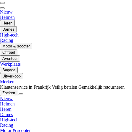
Nieuw
Helmen
Heren
Dames
High-tech
Racing
Motor & scooter
Offroad
Avontuur
Werkplaats
Bagage
Uitverkoop
Merken
Klantenservice in Frankrijk
Veilig betalen
Gemakkelijk retourneren
Zoeken
Nieuw
Helmen
Heren
Dames
High-tech
Racing
Motor & scooter