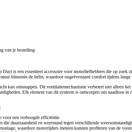
g van je bestelling
Duct is een essentieel accessoire voor motorliefhebbers die op zoek zi
peratuur binnenin de helm, waardoor ongeëvenaard comfort tijdens lange
 lucht kan ontsnappen. Dit ventilatiemechanisme verbetert niet alleen h
tandigheden. Elk element van dit systeem is ontworpen om naadloos in d
:
m voor een verhoogde efficiëntie.
en die duurzaamheid en weerstand tegen verschillende weersomstandi
ontage, waardoor motorrijders meteen kunnen profiteren van de voorde