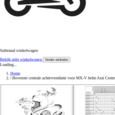
Subtotaal winkelwagen
Bekijk mijn winkelwagen
Verder winkelen
Loading...
Home
/
Bovenste centrale achterventilatie voor MX-V helm Arai Cent