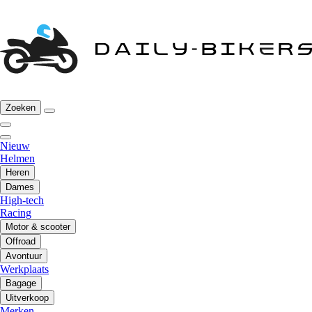
Zoeken
Nieuw
Helmen
Heren
Dames
High-tech
Racing
Motor & scooter
Offroad
Avontuur
Werkplaats
Bagage
Uitverkoop
Merken