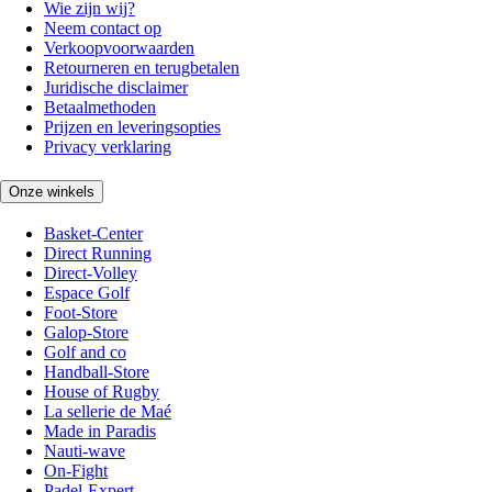
Wie zijn wij?
Neem contact op
Verkoopvoorwaarden
Retourneren en terugbetalen
Juridische disclaimer
Betaalmethoden
Prijzen en leveringsopties
Privacy verklaring
Onze winkels
Basket-Center
Direct Running
Direct-Volley
Espace Golf
Foot-Store
Galop-Store
Golf and co
Handball-Store
House of Rugby
La sellerie de Maé
Made in Paradis
Nauti-wave
On-Fight
Padel-Expert