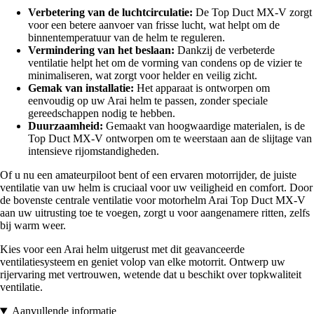
Verbetering van de luchtcirculatie:
De Top Duct MX-V zorgt
voor een betere aanvoer van frisse lucht, wat helpt om de
binnentemperatuur van de helm te reguleren.
Vermindering van het beslaan:
Dankzij de verbeterde
ventilatie helpt het om de vorming van condens op de vizier te
minimaliseren, wat zorgt voor helder en veilig zicht.
Gemak van installatie:
Het apparaat is ontworpen om
eenvoudig op uw Arai helm te passen, zonder speciale
gereedschappen nodig te hebben.
Duurzaamheid:
Gemaakt van hoogwaardige materialen, is de
Top Duct MX-V ontworpen om te weerstaan aan de slijtage van
intensieve rijomstandigheden.
Of u nu een amateurpiloot bent of een ervaren motorrijder, de juiste
ventilatie van uw helm is cruciaal voor uw veiligheid en comfort. Door
de bovenste centrale ventilatie voor motorhelm Arai Top Duct MX-V
aan uw uitrusting toe te voegen, zorgt u voor aangenamere ritten, zelfs
bij warm weer.
Kies voor een Arai helm uitgerust met dit geavanceerde
ventilatiesysteem en geniet volop van elke motorrit. Ontwerp uw
rijervaring met vertrouwen, wetende dat u beschikt over topkwaliteit
ventilatie.
Aanvullende informatie