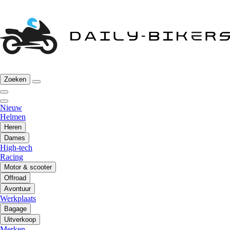
Zoeken
Nieuw
Helmen
Heren
Dames
High-tech
Racing
Motor & scooter
Offroad
Avontuur
Werkplaats
Bagage
Uitverkoop
Merken