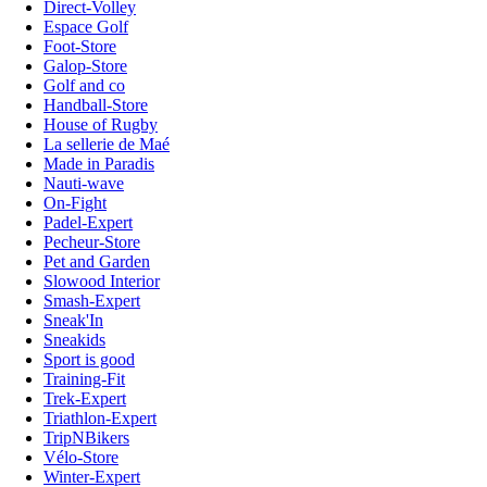
Direct-Volley
Espace Golf
Foot-Store
Galop-Store
Golf and co
Handball-Store
House of Rugby
La sellerie de Maé
Made in Paradis
Nauti-wave
On-Fight
Padel-Expert
Pecheur-Store
Pet and Garden
Slowood Interior
Smash-Expert
Sneak'In
Sneakids
Sport is good
Training-Fit
Trek-Expert
Triathlon-Expert
TripNBikers
Vélo-Store
Winter-Expert