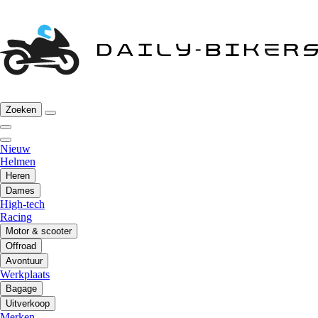
Zoeken
Nieuw
Helmen
Heren
Dames
High-tech
Racing
Motor & scooter
Offroad
Avontuur
Werkplaats
Bagage
Uitverkoop
Merken