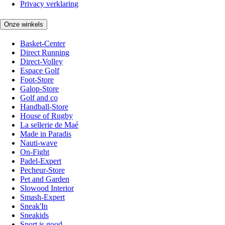
Privacy verklaring
Onze winkels
Basket-Center
Direct Running
Direct-Volley
Espace Golf
Foot-Store
Galop-Store
Golf and co
Handball-Store
House of Rugby
La sellerie de Maé
Made in Paradis
Nauti-wave
On-Fight
Padel-Expert
Pecheur-Store
Pet and Garden
Slowood Interior
Smash-Expert
Sneak'In
Sneakids
Sport is good