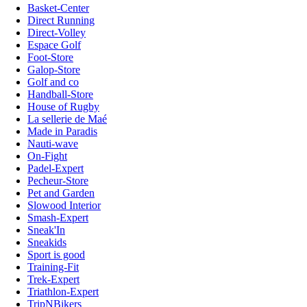
Basket-Center
Direct Running
Direct-Volley
Espace Golf
Foot-Store
Galop-Store
Golf and co
Handball-Store
House of Rugby
La sellerie de Maé
Made in Paradis
Nauti-wave
On-Fight
Padel-Expert
Pecheur-Store
Pet and Garden
Slowood Interior
Smash-Expert
Sneak'In
Sneakids
Sport is good
Training-Fit
Trek-Expert
Triathlon-Expert
TripNBikers