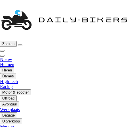
Zoeken
Nieuw
Helmen
Heren
Dames
High-tech
Racing
Motor & scooter
Offroad
Avontuur
Werkplaats
Bagage
Uitverkoop
Merken