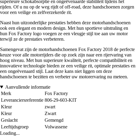
superieure schokabsorptie en ongeëvenaarde stabiliteit tijdens het
rijden. Of u nu op de weg rijdt of off-road, deze handschoenen zorgen
voor een veilige en zelfverzekerde rit.
Naast hun uitzonderlijke prestaties hebben deze motorhandschoenen
ook een elegant en modern design. Met hun sportieve uitstraling en
hun Fox Factory logo voegen ze een vleugje stijl toe aan uw motor
terwijl ze de prestaties verbeteren.
Samengevat zijn de motorhandschoenen Fox Factory 2018 de perfecte
keuze voor alle motorrijders die op zoek zijn naar een rijervaring van
hoog niveau. Met hun superieure kwaliteit, perfecte compatibiliteit en
innovatieve technologie bieden ze een veilige rit, optimale prestaties en
een ongeëvenaard stijl. Laat deze kans niet liggen om deze
handschoenen te bezitten en verbeter uw motorervaring nu meteen.
Aanvullende informatie
Merk
Fox Factory
Leveranciersreferentie
806-29-603-KIT
Kleur
zwart
Kleur
Zwart
Geslacht
Gemengd
Leeftijdsgroep
Volwassene
Loading...