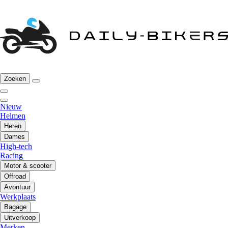
Zoeken
Nieuw
Helmen
Heren
Dames
High-tech
Racing
Motor & scooter
Offroad
Avontuur
Werkplaats
Bagage
Uitverkoop
Merken