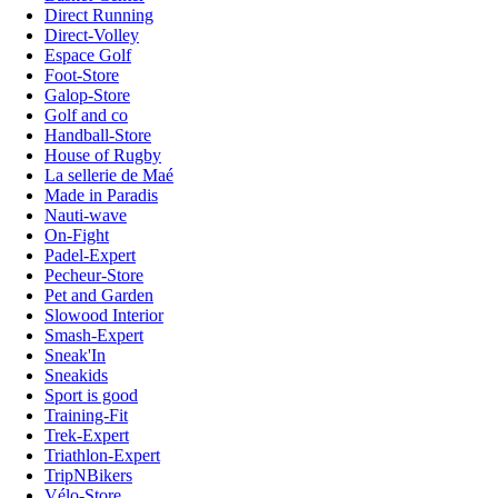
Direct Running
Direct-Volley
Espace Golf
Foot-Store
Galop-Store
Golf and co
Handball-Store
House of Rugby
La sellerie de Maé
Made in Paradis
Nauti-wave
On-Fight
Padel-Expert
Pecheur-Store
Pet and Garden
Slowood Interior
Smash-Expert
Sneak'In
Sneakids
Sport is good
Training-Fit
Trek-Expert
Triathlon-Expert
TripNBikers
Vélo-Store