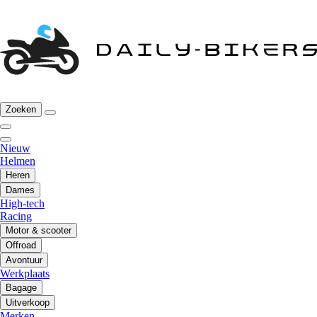
Zoeken
Nieuw
Helmen
Heren
Dames
High-tech
Racing
Motor & scooter
Offroad
Avontuur
Werkplaats
Bagage
Uitverkoop
Merken