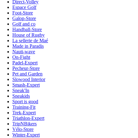
Direct-Volley
Espace Golf
Foot-Store
Galop-Store
Golf and co
Handball-Store
House of Rugby
La sellerie de Maé
Made in Paradis
Nauti-wave
On-Fight
Padel-Expert
Pecheur-Store
Pet and Garden
Slowood Interior
Smash-Expert
Sneak'In
Sneakids
Sport is good
Training-Fit
Trek-Expert
Triathlon-Expert
TripNBikers
Vélo-Store
Winter-Expert