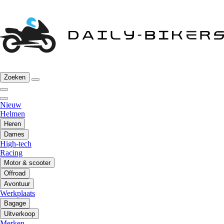
Zoeken
Nieuw
Helmen
Heren
Dames
High-tech
Racing
Motor & scooter
Offroad
Avontuur
Werkplaats
Bagage
Uitverkoop
Merken