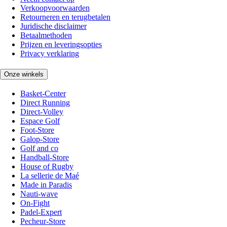
Verkoopvoorwaarden
Retourneren en terugbetalen
Juridische disclaimer
Betaalmethoden
Prijzen en leveringsopties
Privacy verklaring
Onze winkels
Basket-Center
Direct Running
Direct-Volley
Espace Golf
Foot-Store
Galop-Store
Golf and co
Handball-Store
House of Rugby
La sellerie de Maé
Made in Paradis
Nauti-wave
On-Fight
Padel-Expert
Pecheur-Store