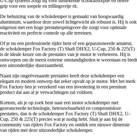
U-Cup systeem zorgt hij voor uitstekende schokabsorptie en betere
grip voor een soepele en trillingsvrije rit.
De behuizing van de schokdemper is gemaakt van hoogwaardig
aluminium, waardoor deze zowel lichtgewicht als robuust is. Hij is ook
uitgerust met een hoge prestatiespringveer die zorgt voor optimale
reactiviteit en perfecte controle op alle terreinen.
Of je nu een professionele rijder bent of een gepassioneerde amateur,
de schokdemper Fox Factory (T) Shaft DHX2, U-Cup, 250 & 225(T)
is de ideale keuze om de prestaties van je motor te verbeteren. Hij is
ontworpen om de meest extreme omstandigheden te weerstaan en biedt
een uitzonderlijke duurzaamheid.
Naast zijn ongeëvenaarde prestaties heeft deze schokdemper een
elegant en modern ontwerp dat zeker opvalt op je motor. Met het merk
Fox Factory ben je verzekerd van een investering in een premium
product dat aan al je verwachtingen zal voldoen.
Kortom, als je op zoek bent naar een motor schokdemper met
geavanceerde technologie, betrouwbaarheid en compromisloze
prestaties, dan is de schokdemper Fox Factory (T) Shaft DHX2, U-
Cup, 250 & 225(T) precies wat je nodig hebt. Sluit je aan bij de
community van rijders Fox Factory en ontdek een nieuwe dimensie
van rijden met deze uitzonderlijke schokdemper.