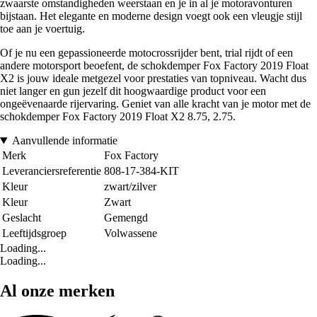
zwaarste omstandigheden weerstaan en je in al je motoravonturen
bijstaan. Het elegante en moderne design voegt ook een vleugje stijl
toe aan je voertuig.
Of je nu een gepassioneerde motocrossrijder bent, trial rijdt of een
andere motorsport beoefent, de schokdemper Fox Factory 2019 Float
X2 is jouw ideale metgezel voor prestaties van topniveau. Wacht dus
niet langer en gun jezelf dit hoogwaardige product voor een
ongeëvenaarde rijervaring. Geniet van alle kracht van je motor met de
schokdemper Fox Factory 2019 Float X2 8.75, 2.75.
Aanvullende informatie
Merk
Fox Factory
Leveranciersreferentie
808-17-384-KIT
Kleur
zwart/zilver
Kleur
Zwart
Geslacht
Gemengd
Leeftijdsgroep
Volwassene
Loading...
Loading...
Al onze merken