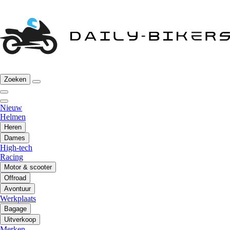
Zoeken
Nieuw
Helmen
Heren
Dames
High-tech
Racing
Motor & scooter
Offroad
Avontuur
Werkplaats
Bagage
Uitverkoop
Merken