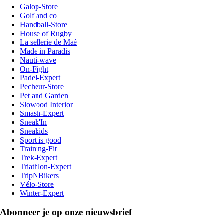
Galop-Store
Golf and co
Handball-Store
House of Rugby
La sellerie de Maé
Made in Paradis
Nauti-wave
On-Fight
Padel-Expert
Pecheur-Store
Pet and Garden
Slowood Interior
Smash-Expert
Sneak'In
Sneakids
Sport is good
Training-Fit
Trek-Expert
Triathlon-Expert
TripNBikers
Vélo-Store
Winter-Expert
Abonneer je op onze nieuwsbrief