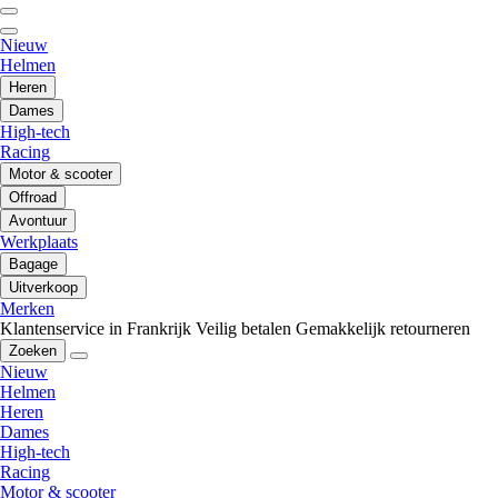
Nieuw
Helmen
Heren
Dames
High-tech
Racing
Motor & scooter
Offroad
Avontuur
Werkplaats
Bagage
Uitverkoop
Merken
Klantenservice in Frankrijk
Veilig betalen
Gemakkelijk retourneren
Zoeken
Nieuw
Helmen
Heren
Dames
High-tech
Racing
Motor & scooter