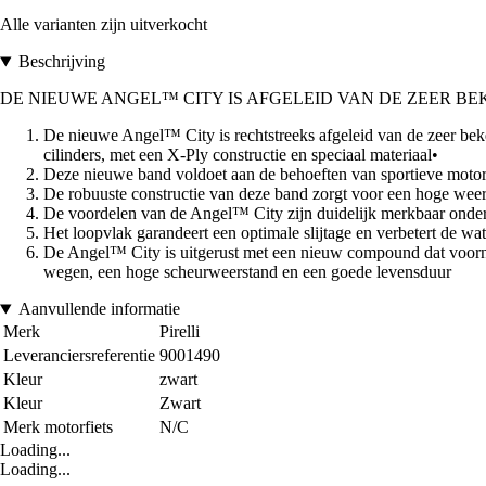
Alle varianten zijn uitverkocht
Beschrijving
DE NIEUWE ANGEL™ CITY IS AFGELEID VAN DE ZEER BE
De nieuwe Angel™ City is rechtstreeks afgeleid van de zeer be
cilinders, met een X-Ply constructie en speciaal materiaal•
Deze nieuwe band voldoet aan de behoeften van sportieve motor
De robuuste constructie van deze band zorgt voor een hoge weers
De voordelen van de Angel™ City zijn duidelijk merkbaar onder 
Het loopvlak garandeert een optimale slijtage en verbetert de wa
De Angel™ City is uitgerust met een nieuw compound dat voornamel
wegen, een hoge scheurweerstand en een goede levensduur
Aanvullende informatie
Merk
Pirelli
Leveranciersreferentie
9001490
Kleur
zwart
Kleur
Zwart
Merk motorfiets
N/C
Loading...
Loading...