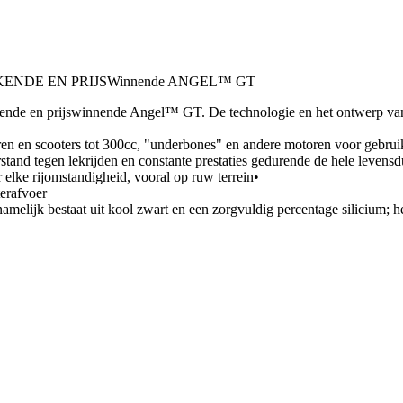
KENDE EN PRIJSWinnende ANGEL™ GT
kende en prijswinnende Angel™ GT. De technologie en het ontwerp van 
en en scooters tot 300cc, "underbones" en andere motoren voor gebru
tand tegen lekrijden en constante prestaties gedurende de hele levens
elke rijomstandigheid, vooral op ruw terrein•
terafvoer
ijk bestaat uit kool zwart en een zorgvuldig percentage silicium; het 