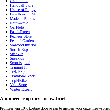
Golf and co
Handball-Store
House of Rugby
La sellerie de Maé
Made in Paradis
Nauti-wave
On-Fight
Padel-Expert
Pecheur-Store
Pet and Garden
Slowood Interior
Smash-Expert
Sneak'In
Sneakids
Sport is good
Training-Fit
Trek-Expert
Triathlon-Expert
TripNBikers
Vélo-Store
Winter-Expert
Abonneer je op onze nieuwsbrief
Profiteer van 10% korting door je aan te melden voor onze nieuwsbrief