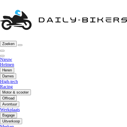
Zoeken
Nieuw
Helmen
Heren
Dames
High-tech
Racing
Motor & scooter
Offroad
Avontuur
Werkplaats
Bagage
Uitverkoop
Merken