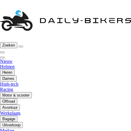
Zoeken
Nieuw
Helmen
Heren
Dames
High-tech
Racing
Motor & scooter
Offroad
Avontuur
Werkplaats
Bagage
Uitverkoop
Merken