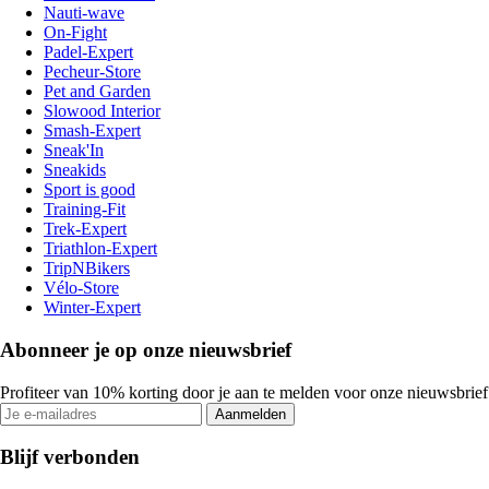
Nauti-wave
On-Fight
Padel-Expert
Pecheur-Store
Pet and Garden
Slowood Interior
Smash-Expert
Sneak'In
Sneakids
Sport is good
Training-Fit
Trek-Expert
Triathlon-Expert
TripNBikers
Vélo-Store
Winter-Expert
Abonneer je op onze nieuwsbrief
Profiteer van 10% korting door je aan te melden voor onze nieuwsbrief
Aanmelden
Blijf verbonden