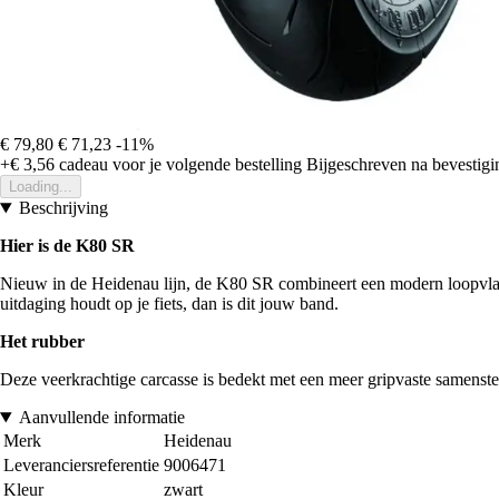
€ 79,80
€ 71,23
-11%
+€ 3,56
cadeau voor je volgende bestelling
Bijgeschreven na bevestigin
Loading...
Beschrijving
Hier is de K80 SR
Nieuw in de Heidenau lijn, de K80 SR combineert een modern loopvlak
uitdaging houdt op je fiets, dan is dit jouw band.
Het rubber
Deze veerkrachtige carcasse is bedekt met een meer gripvaste samenste
Aanvullende informatie
Merk
Heidenau
Leveranciersreferentie
9006471
Kleur
zwart