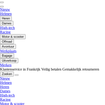
Nieuw
Helmen
Heren
Dames
High-tech
Racing
Motor & scooter
Offroad
Avontuur
Werkplaats
Bagage
Uitverkoop
Merken
Klantenservice in Frankrijk
Veilig betalen
Gemakkelijk retourneren
Zoeken
Nieuw
Helmen
Heren
Dames
High-tech
Racing
Motor & scooter