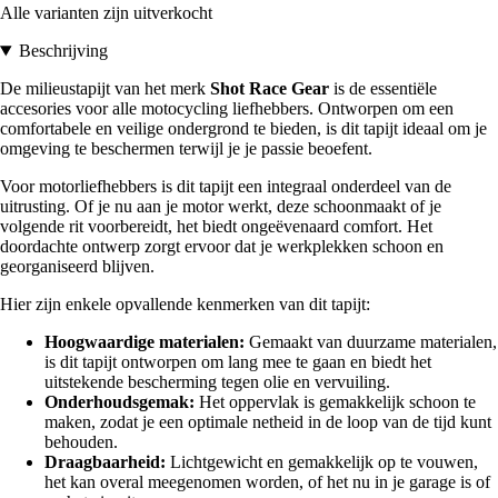
Alle varianten zijn uitverkocht
Beschrijving
De milieustapijt van het merk
Shot Race Gear
is de essentiële
accesories voor alle motocycling liefhebbers. Ontworpen om een
comfortabele en veilige ondergrond te bieden, is dit tapijt ideaal om je
omgeving te beschermen terwijl je je passie beoefent.
Voor motorliefhebbers is dit tapijt een integraal onderdeel van de
uitrusting. Of je nu aan je motor werkt, deze schoonmaakt of je
volgende rit voorbereidt, het biedt ongeëvenaard comfort. Het
doordachte ontwerp zorgt ervoor dat je werkplekken schoon en
georganiseerd blijven.
Hier zijn enkele opvallende kenmerken van dit tapijt:
Hoogwaardige materialen:
Gemaakt van duurzame materialen,
is dit tapijt ontworpen om lang mee te gaan en biedt het
uitstekende bescherming tegen olie en vervuiling.
Onderhoudsgemak:
Het oppervlak is gemakkelijk schoon te
maken, zodat je een optimale netheid in de loop van de tijd kunt
behouden.
Draagbaarheid:
Lichtgewicht en gemakkelijk op te vouwen,
het kan overal meegenomen worden, of het nu in je garage is of