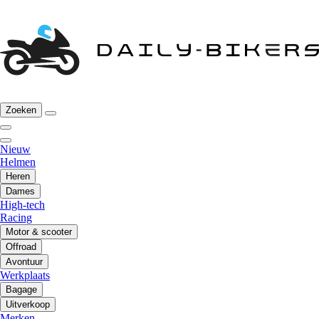
Zoeken
Nieuw
Helmen
Heren
Dames
High-tech
Racing
Motor & scooter
Offroad
Avontuur
Werkplaats
Bagage
Uitverkoop
Merken