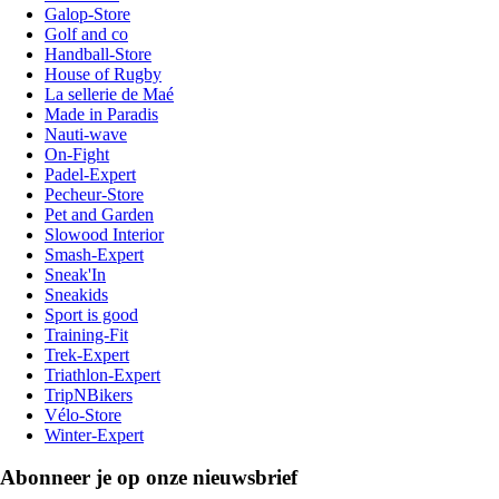
Galop-Store
Golf and co
Handball-Store
House of Rugby
La sellerie de Maé
Made in Paradis
Nauti-wave
On-Fight
Padel-Expert
Pecheur-Store
Pet and Garden
Slowood Interior
Smash-Expert
Sneak'In
Sneakids
Sport is good
Training-Fit
Trek-Expert
Triathlon-Expert
TripNBikers
Vélo-Store
Winter-Expert
Abonneer je op onze nieuwsbrief