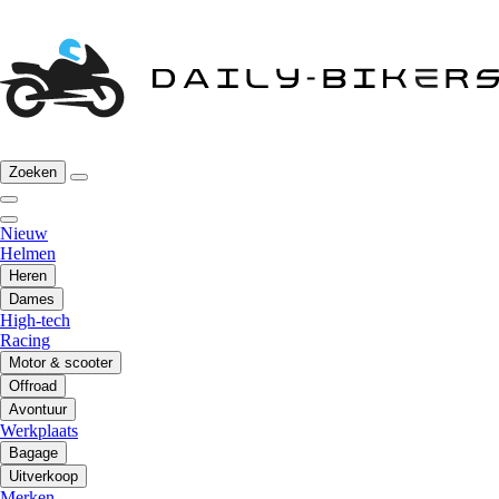
Zoeken
Nieuw
Helmen
Heren
Dames
High-tech
Racing
Motor & scooter
Offroad
Avontuur
Werkplaats
Bagage
Uitverkoop
Merken