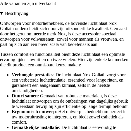
Alle varianten zijn uitverkocht
Beschrijving
Ontworpen voor motorliefhebbers, de bovenste luchtinlaat Nox
Goliath onderscheidt zich door zijn uitzonderlijke kwaliteit. Gemaakt
door het gerenommeerde merk Nox, is deze accessoire speciaal
ontworpen voor volwassenen, zowel voor mannen als vrouwen, en
past hij zich aan een breed scala van beoefenaars aan.
Tussen comfort en functionaliteit biedt deze luchtinlaat een optimale
ervaring tijdens uw ritten op twee wielen. Hier zijn enkele kenmerken
die dit product een onmisbare keuze maken:
Verhoogde prestaties
: De luchtinlaat Nox Goliath zorgt voor
een verbeterde luchtcirculatie, essentieel voor lange ritten, en
garandeert een aangenaam klimaat, zelfs in de heetste
omstandigheden.
Duurt samen
: Gemaakt van robuuste materialen, is deze
luchtinlaat ontworpen om de ontberingen van dagelijks gebruik
te weerstaan terwijl hij zijn efficiëntie op lange termijn behoudt.
Ergonomisch ontwerp
: Het ontwerp is bedoeld om perfect in
uw motoruitrusting te integreren, en biedt zowel esthetiek als
comfort.
Gemakkelijke installatie
: De luchtinlaat is eenvoudig te