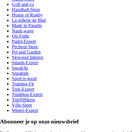
Golf and co
Handball-Store
House of Rugby
La sellerie de Maé
Made in Paradis
Nauti-wave
On-Fight
Padel-Expert
Pecheur-Store
Pet and Garden
Slowood Interior
Smash-Expert
Sneak'In
Sneakids
Sport is good
Training-Fit
Trek-Expert
Triathlon-Expert
TripNBikers
Vélo-Store
Winter-Expert
Abonneer je op onze nieuwsbrief