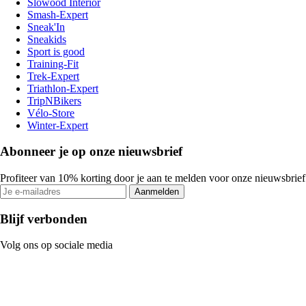
Slowood Interior
Smash-Expert
Sneak'In
Sneakids
Sport is good
Training-Fit
Trek-Expert
Triathlon-Expert
TripNBikers
Vélo-Store
Winter-Expert
Abonneer je op onze nieuwsbrief
Profiteer van 10% korting door je aan te melden voor onze nieuwsbrief
Aanmelden
Blijf verbonden
Volg ons op sociale media