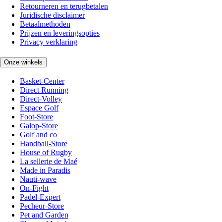
Retourneren en terugbetalen
Juridische disclaimer
Betaalmethoden
Prijzen en leveringsopties
Privacy verklaring
Onze winkels
Basket-Center
Direct Running
Direct-Volley
Espace Golf
Foot-Store
Galop-Store
Golf and co
Handball-Store
House of Rugby
La sellerie de Maé
Made in Paradis
Nauti-wave
On-Fight
Padel-Expert
Pecheur-Store
Pet and Garden