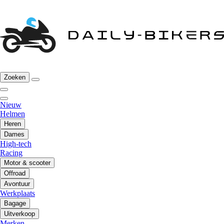
Zoeken
Nieuw
Helmen
Heren
Dames
High-tech
Racing
Motor & scooter
Offroad
Avontuur
Werkplaats
Bagage
Uitverkoop
Merken