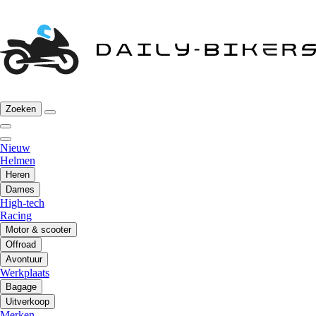
Zoeken
Nieuw
Helmen
Heren
Dames
High-tech
Racing
Motor & scooter
Offroad
Avontuur
Werkplaats
Bagage
Uitverkoop
Merken