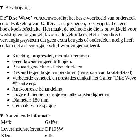
Beschrijving
De
"Disc Wave
" vertegenwoordigt het beste voorbeeld van onderzoek
en ontwikkeling van
Galfer
. Lasergesneden, roestvrij staal en een
hoog koolstofgehalte. Het maakt de technologie die is ontwikkeld voor
wedstrijden toegankelijk voor alle gebruikers. Het is een direct
vervangingssysteem dat geen extra beugels of onderdelen nodig heeft
en kan net als eenorigine schijf worden gemonteerd.
Krachtig, progressief, modulair remmen.
Geen lawaai en geen trillingen.
Bespaart gewicht op fietsonderdelen.
Bestand tegen hoge temperaturen (remspoor van koolstofstaal).
Verbeterde esthetiek en prestaties dankzij het Galfer "Disc Wave
®" ontwerp.
Anti-corrosie behandeling.
Hoge efficiëntie in droge en natte omstandigheden
Diameter: 180 mm
Gemaakt van Espagne
Aanvullende informatie
Merk
Galfer
Leveranciersreferentie
DF195W
Kleur
grijs