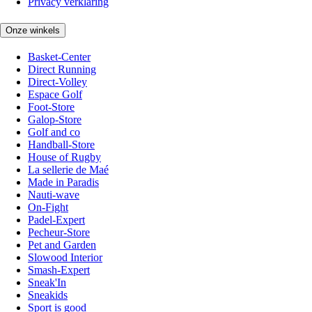
Privacy verklaring
Onze winkels
Basket-Center
Direct Running
Direct-Volley
Espace Golf
Foot-Store
Galop-Store
Golf and co
Handball-Store
House of Rugby
La sellerie de Maé
Made in Paradis
Nauti-wave
On-Fight
Padel-Expert
Pecheur-Store
Pet and Garden
Slowood Interior
Smash-Expert
Sneak'In
Sneakids
Sport is good