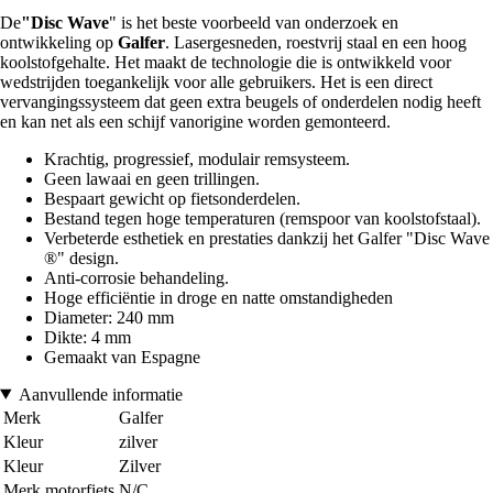
De
"Disc Wave
" is het beste voorbeeld van onderzoek en
ontwikkeling op
Galfer
. Lasergesneden, roestvrij staal en een hoog
koolstofgehalte. Het maakt de technologie die is ontwikkeld voor
wedstrijden toegankelijk voor alle gebruikers. Het is een direct
vervangingssysteem dat geen extra beugels of onderdelen nodig heeft
en kan net als een schijf vanorigine worden gemonteerd.
Krachtig, progressief, modulair remsysteem.
Geen lawaai en geen trillingen.
Bespaart gewicht op fietsonderdelen.
Bestand tegen hoge temperaturen (remspoor van koolstofstaal).
Verbeterde esthetiek en prestaties dankzij het Galfer "Disc Wave
®" design.
Anti-corrosie behandeling.
Hoge efficiëntie in droge en natte omstandigheden
Diameter: 240 mm
Dikte: 4 mm
Gemaakt van Espagne
Aanvullende informatie
Merk
Galfer
Kleur
zilver
Kleur
Zilver
Merk motorfiets
N/C