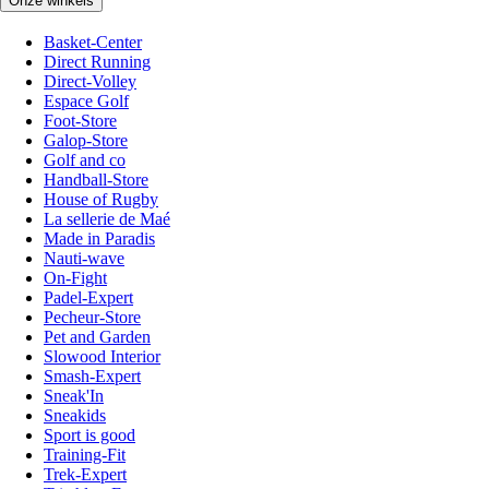
Onze winkels
Basket-Center
Direct Running
Direct-Volley
Espace Golf
Foot-Store
Galop-Store
Golf and co
Handball-Store
House of Rugby
La sellerie de Maé
Made in Paradis
Nauti-wave
On-Fight
Padel-Expert
Pecheur-Store
Pet and Garden
Slowood Interior
Smash-Expert
Sneak'In
Sneakids
Sport is good
Training-Fit
Trek-Expert