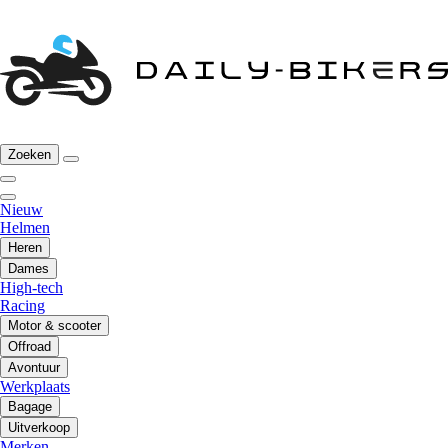
Zoeken
Nieuw
Helmen
Heren
Dames
High-tech
Racing
Motor & scooter
Offroad
Avontuur
Werkplaats
Bagage
Uitverkoop
Merken