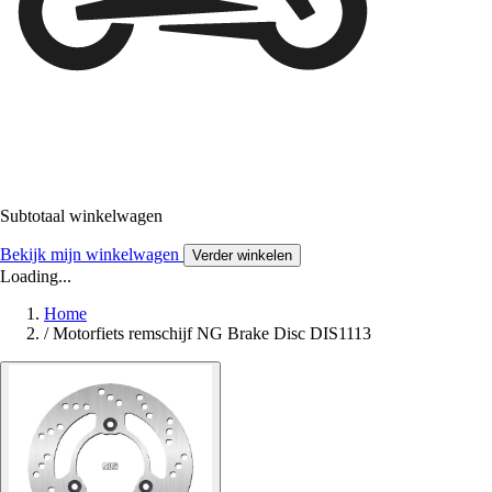
Subtotaal winkelwagen
Bekijk mijn winkelwagen
Verder winkelen
Loading...
Home
/
Motorfiets remschijf NG Brake Disc DIS1113