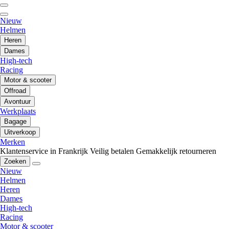
Nieuw
Helmen
Heren
Dames
High-tech
Racing
Motor & scooter
Offroad
Avontuur
Werkplaats
Bagage
Uitverkoop
Merken
Klantenservice in Frankrijk
Veilig betalen
Gemakkelijk retourneren
Zoeken
Nieuw
Helmen
Heren
Dames
High-tech
Racing
Motor & scooter