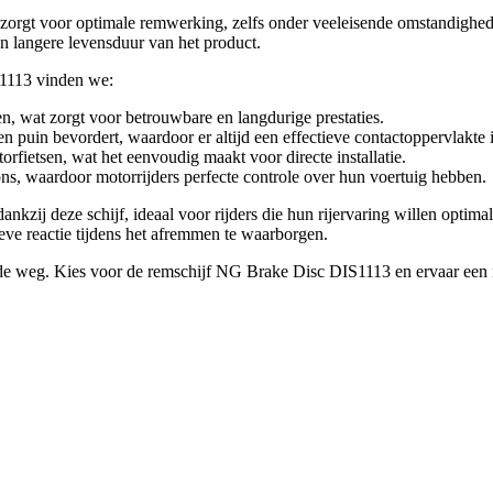
t zorgt voor optimale remwerking, zelfs onder veeleisende omstandighed
en langere levensduur van het product.
1113 vinden we:
 wat zorgt voor betrouwbare en langdurige prestaties.
n puin bevordert, waardoor er altijd een effectieve contactoppervlakte i
fietsen, wat het eenvoudig maakt voor directe installatie.
ns, waardoor motorrijders perfecte controle over hun voertuig hebben.
zij deze schijf, ideaal voor rijders die hun rijervaring willen optimalis
eve reactie tijdens het afremmen te waarborgen.
 de weg. Kies voor de remschijf NG Brake Disc DIS1113 en ervaar een ru