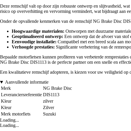
Deze remschijf valt op door zijn robuuste ontwerp en slijtvastheid, wa
risico op oververhitting en vervorming vermindert, wat bijdraagt aan e
Onder de opvallende kenmerken van de remschijf NG Brake Disc DIS
Hoogwaardige materialen:
Ontworpen met duurzame materialen,
Geoptimaliseerd ontwerp:
Een ontwerp dat de afvoer van stof e
Eenvoudige installatie:
Compatibel met een breed scala aan motor
Verhoogde prestaties:
Significante verbetering van de remrespo
Bepaalde motorfietsen kunnen profiteren van verbeterde remprestaties dank
NG Brake Disc DIS1113 is de perfecte partner om een snelle en effecti
Een kwalitatieve remschijf adopteren, is kiezen voor uw veiligheid op
Aanvullende informatie
Merk
NG Brake Disc
Leveranciersreferentie
DIS1113
Kleur
zilver
Kleur
Zilver
Merk motorfiets
Suzuki
Loading...
Loading...