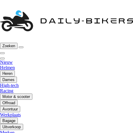
Zoeken
Nieuw
Helmen
Heren
Dames
High-tech
Racing
Motor & scooter
Offroad
Avontuur
Werkplaats
Bagage
Uitverkoop
Merken