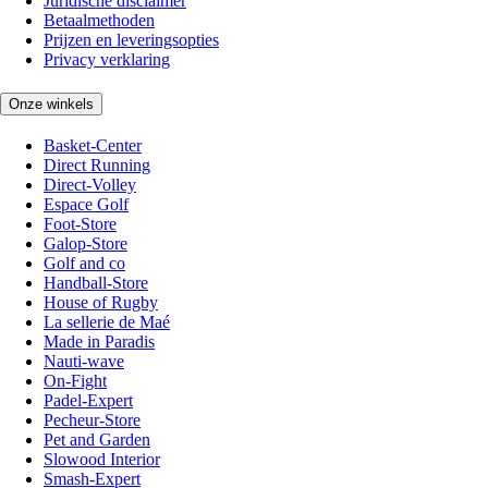
Juridische disclaimer
Betaalmethoden
Prijzen en leveringsopties
Privacy verklaring
Onze winkels
Basket-Center
Direct Running
Direct-Volley
Espace Golf
Foot-Store
Galop-Store
Golf and co
Handball-Store
House of Rugby
La sellerie de Maé
Made in Paradis
Nauti-wave
On-Fight
Padel-Expert
Pecheur-Store
Pet and Garden
Slowood Interior
Smash-Expert