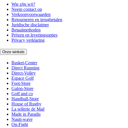
Wie zijn wij?
Neem contact op
Verkoopvoorwaarden
Retourneren en terugbetalen
Juridische disclaimer
Betaalmethoden
Prijzen en leveringsopties
Privacy verklaring
Onze winkels
Basket-Center
Direct Running
Direct-Volley
Espace Golf
Foot-Store
Galop-Store
Golf and co
Handball-Store
House of Rugby
La sellerie de Maé
Made in Paradis
Nauti-wave
On-Fight