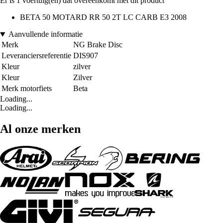
Er is 1 voertuig(en) dat overeenkomt met dit product
BETA 50 MOTARD RR 50 2T LC CARB E3 2008
Aanvullende informatie
Merk
NG Brake Disc
Leveranciersreferentie
DIS907
Kleur
zilver
Kleur
Zilver
Merk motorfiets
Beta
Loading...
Loading...
Al onze merken