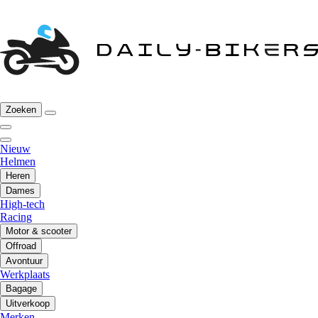
Zoeken
Nieuw
Helmen
Heren
Dames
High-tech
Racing
Motor & scooter
Offroad
Avontuur
Werkplaats
Bagage
Uitverkoop
Merken