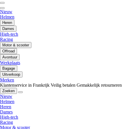
Nieuw
Helmen
Heren
Dames
High-tech
Racing
Motor & scooter
Offroad
Avontuur
Werkplaats
Bagage
Uitverkoop
Merken
Klantenservice in Frankrijk
Veilig betalen
Gemakkelijk retourneren
Zoeken
Nieuw
Helmen
Heren
Dames
High-tech
Racing
Motor & scooter