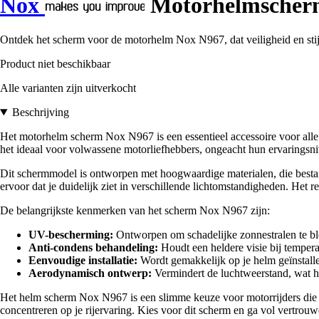
Nox
Motorhelmscher
Ontdek het scherm voor de motorhelm Nox N967, dat veiligheid en stij
Product niet beschikbaar
Alle varianten zijn uitverkocht
Beschrijving
Het motorhelm scherm Nox N967 is een essentieel accessoire voor alle 
het ideaal voor volwassene motorliefhebbers, ongeacht hun ervaringsni
Dit schermmodel is ontworpen met hoogwaardige materialen, die bestand
ervoor dat je duidelijk ziet in verschillende lichtomstandigheden. Het re
De belangrijkste kenmerken van het scherm Nox N967 zijn:
UV-bescherming:
Ontworpen om schadelijke zonnestralen te b
Anti-condens behandeling:
Houdt een heldere visie bij temper
Eenvoudige installatie:
Wordt gemakkelijk op je helm geïnstalle
Aerodynamisch ontwerp:
Vermindert de luchtweerstand, wat het
Het helm scherm Nox N967 is een slimme keuze voor motorrijders die om 
concentreren op je rijervaring. Kies voor dit scherm en ga vol vertrou