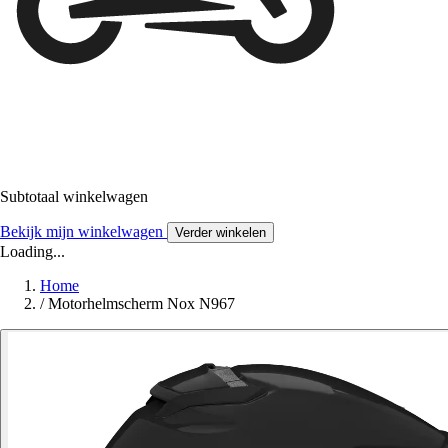
Subtotaal winkelwagen
Bekijk mijn winkelwagen
Verder winkelen
Loading...
Home
/
Motorhelmscherm Nox N967