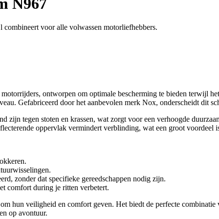
m N967
l combineert voor alle volwassen motorliefhebbers.
motorrijders, ontworpen om optimale bescherming te bieden terwijl het
veau. Gefabriceerd door het aanbevolen merk Nox, onderscheidt dit sch
 zijn tegen stoten en krassen, wat zorgt voor een verhoogde duurzaamhe
flecterende oppervlak vermindert verblinding, wat een groot voordeel is t
lokkeren.
atuurwisselingen.
erd, zonder dat specifieke gereedschappen nodig zijn.
 comfort during je ritten verbetert.
hun veiligheid en comfort geven. Het biedt de perfecte combinatie van 
wen op avontuur.